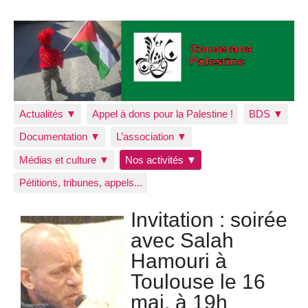
Actualités ▼
Appel à dons pour la Palestine !
BDS ▼
Documentation ▼
L’association ▼
Médias et culture ▼
Nos activités ▼
Pétitions, tribunes, appels...
Invitation : soirée
avec Salah
Hamouri à
Toulouse le 16
mai, à 19h