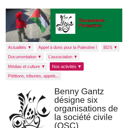
Actualités ▼
Appel à dons pour la Palestine !
BDS ▼
Documentation ▼
L’association ▼
Médias et culture ▼
Nos activités ▼
Pétitions, tribunes, appels...
Benny Gantz
désigne six
organisations de
la société civile
(OSC)