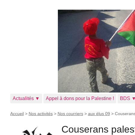
Actualités ▼
Appel à dons pour la Palestine !
BDS 
Accueil
>
Nos activités
>
Nos courriers
>
aux élus 09
>
Couserans 
Couserans palesti