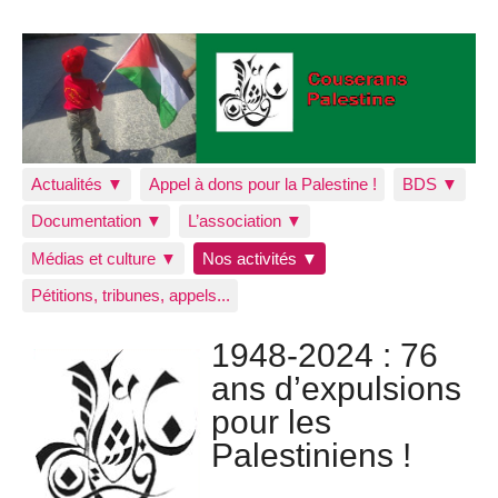
Actualités ▼
Appel à dons pour la Palestine !
BDS ▼
Documentation ▼
L’association ▼
Médias et culture ▼
Nos activités ▼
Pétitions, tribunes, appels...
1948-2024 : 76
ans d’expulsions
pour les
Palestiniens !