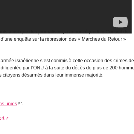
nts ainsi que des journalistes, a annoncé jeudi le Conseil des
’une enquête sur la répression des « Marches du Retour »
l’armée israélienne s’est commis à cette occasion des crimes de
 diligentée par l’ONU à la suite du décès de plus de 200 homme
des citoyens désarmés dans leur immense majorité.
ns unies
rt