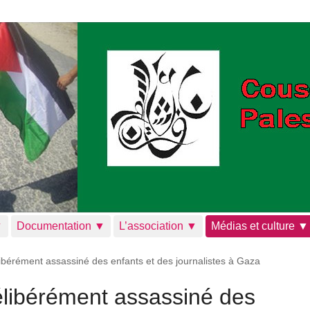
▼
Documentation ▼
L’association ▼
Médias et culture ▼
libérément assassiné des enfants et des journalistes à Gaza
élibérément assassiné des