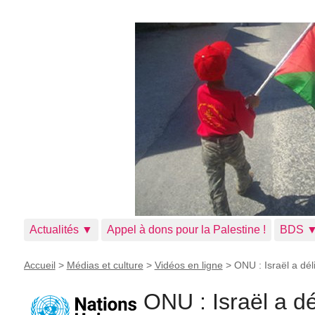
Actualités ▼
Appel à dons pour la Palestine !
BDS 
Accueil
>
Médias et culture
>
Vidéos en ligne
>
ONU : Israël a dé
ONU : Israël a d