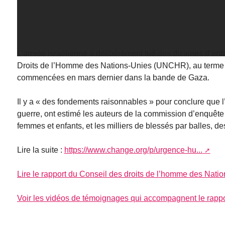
L’armée israélienne a délibérément tué des dizaines d’enfa
Droits de l’Homme des Nations-Unies (UNCHR), au terme d
commencées en mars dernier dans la bande de Gaza.
Il y a « des fondements raisonnables » pour conclure que 
guerre, ont estimé les auteurs de la commission d’enquête
femmes et enfants, et les milliers de blessés par balles, 
Lire la suite :
https://www.change.org/p/urgence-hu...
Lire le rapport du Conseil des droits de l’homme des Natio
Voir les vidéos de témoignages qui accompagnent le rappo