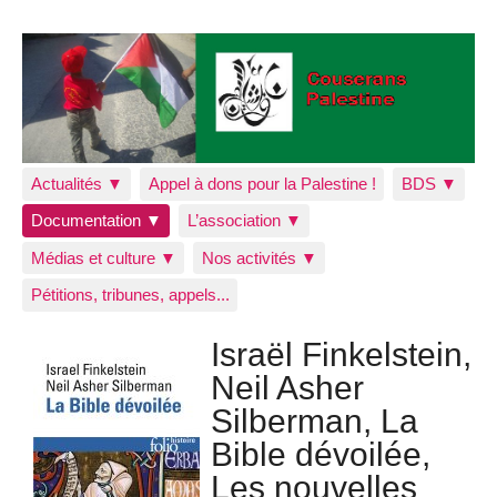
Actualités ▼
Appel à dons pour la Palestine !
BDS ▼
Documentation ▼
L’association ▼
Médias et culture ▼
Nos activités ▼
Pétitions, tribunes, appels...
Israël Finkelstein,
Neil Asher
Silberman, La
Bible dévoilée,
Les nouvelles