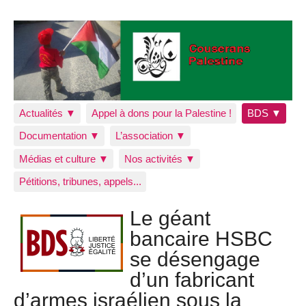
Actualités ▼
Appel à dons pour la Palestine !
BDS ▼
Documentation ▼
L’association ▼
Médias et culture ▼
Nos activités ▼
Pétitions, tribunes, appels...
Le géant
bancaire HSBC
se désengage
d’un fabricant
d’armes israélien sous la