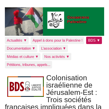
Actualités ▼
Appel à dons pour la Palestine !
BDS ▼
Documentation ▼
L’association ▼
Médias et culture ▼
Nos activités ▼
Pétitions, tribunes, appels...
Colonisation
israélienne de
Jérusalem-Est :
Trois sociétés
françaises impliquées dans la