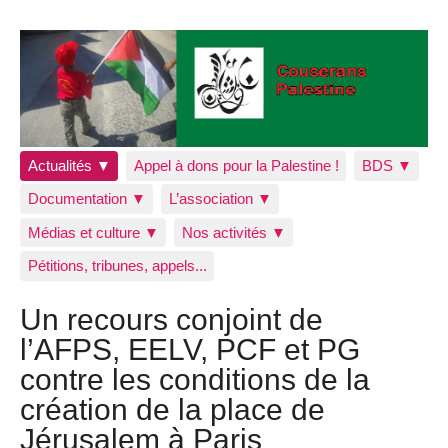
Actualités ▼
Appel à dons pour la Palestine !
BDS ▼
Documentation ▼
L’association ▼
Médias et culture ▼
Nos activités ▼
Pétitions, tribunes, appels...
Un recours conjoint de
l’AFPS, EELV, PCF et PG
contre les conditions de la
création de la place de
Jérusalem à Paris