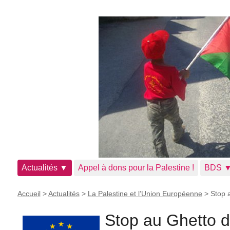
Actualités ▼
Appel à dons pour la Palestine !
BDS 
Accueil
>
Actualités
>
La Palestine et l’Union Européenne
>
Stop 
Stop au Ghetto d