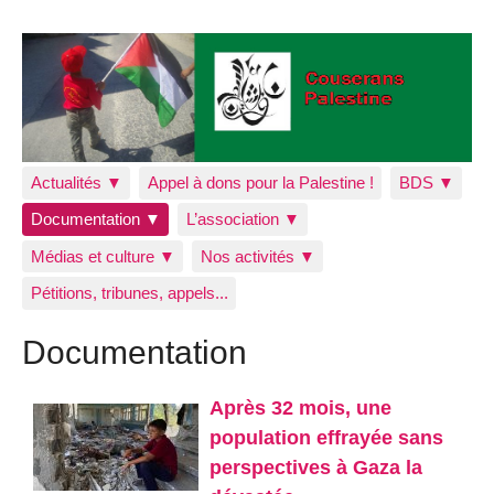
Actualités ▼
Appel à dons pour la Palestine !
BDS ▼
Documentation ▼
L’association ▼
Médias et culture ▼
Nos activités ▼
Pétitions, tribunes, appels...
Documentation
Après 32 mois, une
population effrayée sans
perspectives à Gaza la