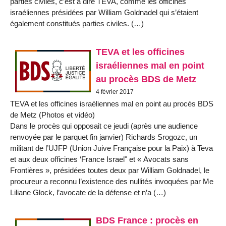
parties civiles, c’est à dire TEVA, comme les officines
israéliennes présidées par William Goldnadel qui s’étaient
également constitués parties civiles. (…)
TEVA et les officines
israéliennes mal en point
au procès BDS de Metz
4 février 2017
TEVA et les officines israéliennes mal en point au procès BDS
de Metz (Photos et vidéo)
Dans le procès qui opposait ce jeudi (après une audience
renvoyée par le parquet fin janvier) Richards Srogozc, un
militant de l’UJFP (Union Juive Française pour la Paix) à Teva
et aux deux officines ‘France Israel" et « Avocats sans
Frontières », présidées toutes deux par William Goldnadel, le
procureur a reconnu l’existence des nullités invoquées par Me
Liliane Glock, l’avocate de la défense et n’a (…)
BDS France : procès en