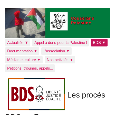
Actualités ▼
Appel à dons pour la Palestine !
BDS ▼
Documentation ▼
L’association ▼
Médias et culture ▼
Nos activités ▼
Pétitions, tribunes, appels...
Les procès